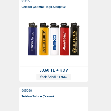
911155
Cricket Çakmak Taşlı-Sibopsuz
33,60 TL + KDV
Stok Adedi :
17642
905050
Telefon Tutucu Çakmak