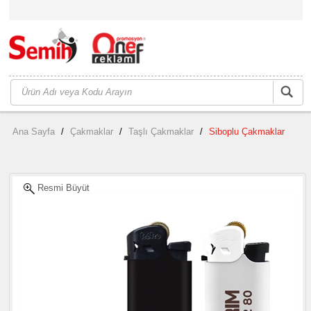
Ana Sayfa
/
Çakmaklar
/
Taşlı Çakmaklar
/
Siboplu Çakmaklar
Resmi Büyüt