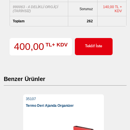
990063 - 4 DELİKLİ ORG.İÇİ
140,00 TL +
Sorunuz
(TARİHSİZ)
KDV
Toplam
262
400,00
TL+ KDV
Teklif İste
Benzer Ürünler
35107
Termo Deri Ajanda Organizer