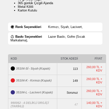
365 günlük Çizgili Ajanda
Metal Kilitli
Karton Kutulu
Renk Seçenekleri
Kırmızı, Siyah, Lacivert,
Baskı Seçenekleri
Lazer Baskı, Gofre (Sıcak
Markalama),
KOD
STOK ADEDİ
FİYAT
260,00 TL +
35104-Sİ - Siyah (Kapak)
113
KDV
260,00 TL +
35104-K - Kırmızı (Kapak)
149
KDV
260,00 TL +
35104-L - Lacivert (Kapak)
Sorunuz
KDV
990062 - 4 DELİKLİ ORG.İÇİ
140,00 TL +
47
(TARİHLİ)
KDV