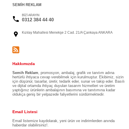
SEMİH REKLAM
BİZİ ARAYIN
0312 384 44 40
Kızılay Mahallesi Menekşe 2 Cad. 21/A Çankaya ANKARA
Hakkımızda
Semih Reklam
, promosyon, ambalaj, grafik ve tanıtım adına
hertürlü ihtiyaca cevap verebilmek için kurulmuştur. Ekibimiz, sizin
için düşünür, tasarlar, üretir, tedarik eder, sunar ve takip eder. Basılı
ve dijital ortamda ihtiyaç duyulan tasarım hizmetleri ve üretim
yaptığınız ürünlerin ambalajının basımına ve tanıtımına kadar
oldukça geniş bir yelpazede faliyetlerini sürdürmektedir.
Email Listesi
Email listemize kaydolarak, yeni ürün ve indirimlerden anında
haberdar olabilirsiniz!.