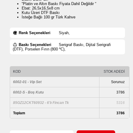
“Platin ve Altın Baskı Fiyata Dahil Değildir “
Ebat: 26,5x16,5x8 cm
Kutu Üzeri DTF Baskı
İsteğe Bağlı 100 gr Türk Kahve
Renk Seçenekleri
Siyah,
Baskı Seçenekleri
Serigraf Baskı, Dijital Serigrafi
(DTF), Porselen Fırın (800 ºC),
KOD
STOK ADEDİ
6002-01 - Vip Set
Sorunuz
6002-S - Boş Kutu
3786
85GZ12CKT60932 - 6'lı Fincan Tk
5316
Toplam
3786