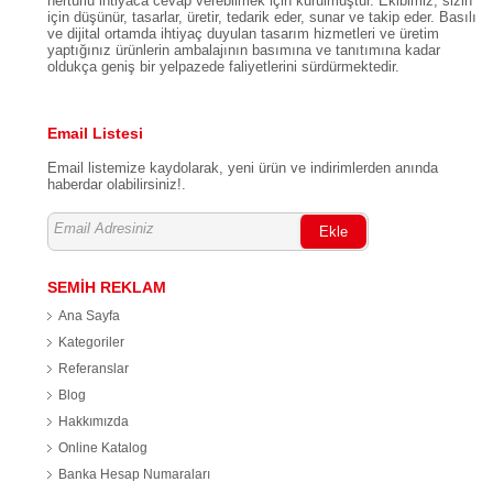
hertürlü ihtiyaca cevap verebilmek için kurulmuştur. Ekibimiz, sizin
için düşünür, tasarlar, üretir, tedarik eder, sunar ve takip eder. Basılı
ve dijital ortamda ihtiyaç duyulan tasarım hizmetleri ve üretim
yaptığınız ürünlerin ambalajının basımına ve tanıtımına kadar
oldukça geniş bir yelpazede faliyetlerini sürdürmektedir.
Email Listesi
Email listemize kaydolarak, yeni ürün ve indirimlerden anında
haberdar olabilirsiniz!.
Ekle
SEMİH REKLAM
Ana Sayfa
Kategoriler
Referanslar
Blog
Hakkımızda
Online Katalog
Banka Hesap Numaraları